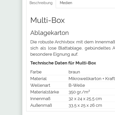
Beschreibung
Medien
Multi-Box
Ablagekarton
Die robuste Archivbox mit dem Innenmaß 
sich als lose Blattablage, gebündeltes
besondere Eignung auf.
Technische Daten für Multi-Box
Farbe
braun
Material
Mikrowellkarton + Kraft
Wellenart
B-Welle
Materialstärke
350 gr./m²
Innenmaß
32 x 24 x 25,5 cm
Außenmaß
33,5 x 25 x 26 cm